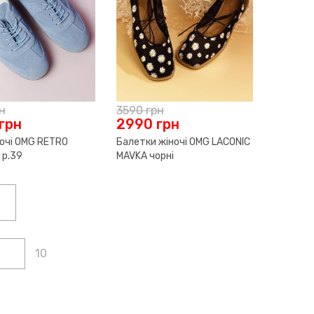
н
3590
грн
грн
2990
грн
ночі OMG RETRO
Балетки жіночі OMG LACONIC
 р.39
MAVKA чорні
10