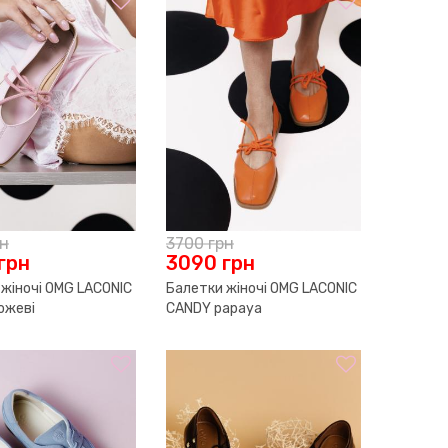
рн
3700
грн
грн
3090
грн
жіночі OMG LACONIC
Балетки жіночі OMG LACONIC
ожеві
CANDY papaya