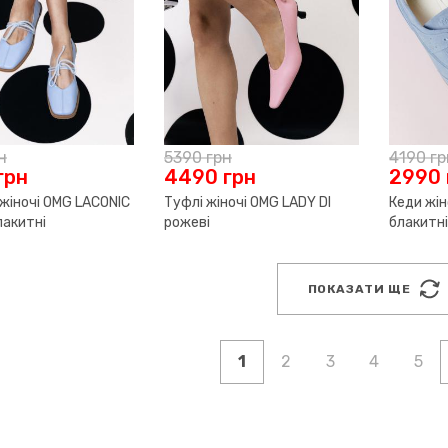
н
5390
грн
4190
гр
грн
4490
грн
2990
жіночі OMG LACONIC
Туфлі жіночі OMG LADY DI
Кеди жі
лакитні
рожеві
блакитні
ПОКАЗАТИ ЩЕ
1
2
3
4
5