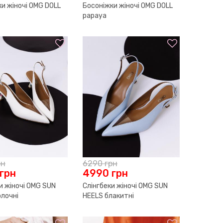
и жіночі OMG DOLL
Босоніжки жіночі OMG DOLL
papaya
рн
6290
грн
грн
4990
грн
и жіночі OMG SUN
Слінгбеки жіночі OMG SUN
олочні
HEELS блакитні