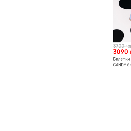
3700
гр
3090
Балетки 
CANDY б