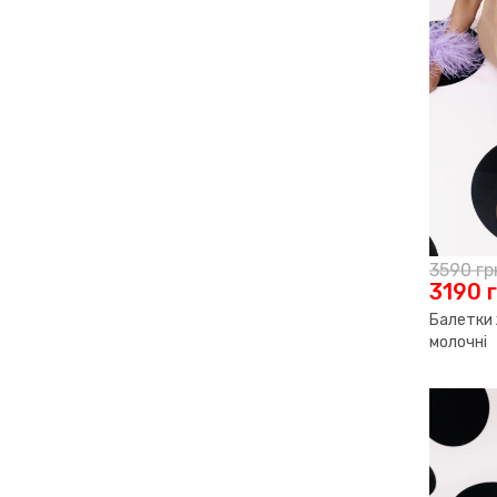
3590
гр
3190
Балетки 
молочні