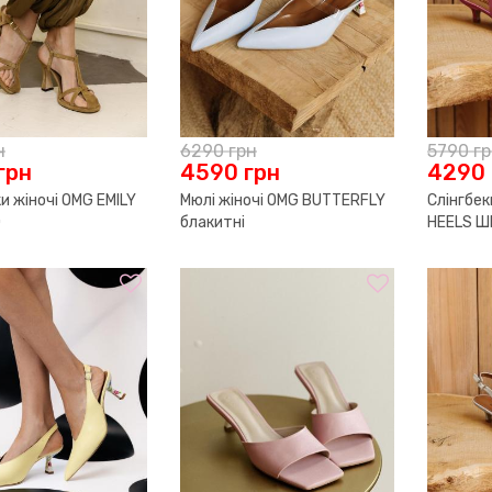
н
6290
грн
5790
г
грн
4590
грн
4290
и жіночі OMG EMILY
Мюлі жіночі OMG BUTTERFLY
Слінгбек
0
блакитні
HEELS Ш