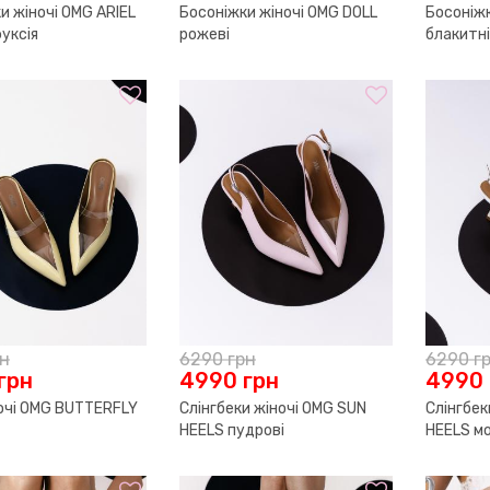
и жіночі OMG ARIEL
Босоніжки жіночі OMG DOLL
Босоніжк
уксія
рожеві
блакитні
рн
6290
грн
6290
г
грн
4990
грн
4990
очі OMG BUTTERFLY
Слінгбеки жіночі OMG SUN
Слінгбек
HEELS пудрові
HEELS м