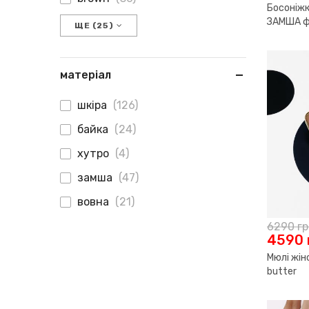
Босоніжк
ЗАМША ф
ЩЕ (25)
матеріал
шкіра
(126)
байка
(24)
хутро
(4)
замша
(47)
вовна
(21)
6290
г
4590
Мюлі жін
butter