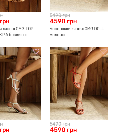
рн
5490
грн
грн
4590
грн
и жіночі OMG TOP
Босоніжки жіночі OMG DOLL
КІРА блакитні
молочні
рн
5490
грн
грн
4590
грн