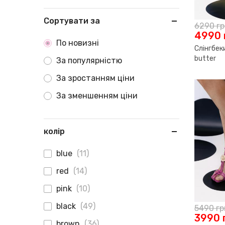
Сортувати за
6290
г
4990
По новизні
Слінгбек
butter
За популярністю
За зростанням ціни
За зменшенням ціни
колір
blue
(11)
red
(14)
pink
(10)
black
(49)
5490
гр
3990
brown
(36)