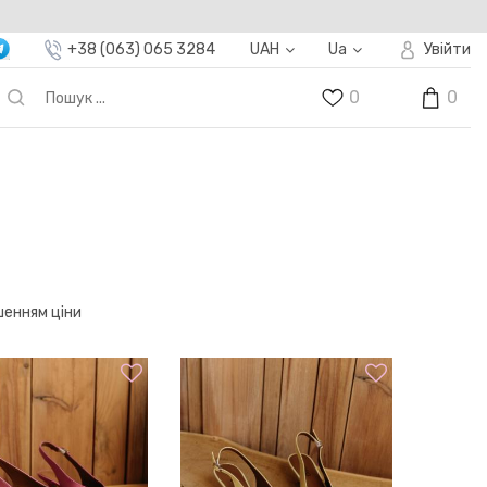
+38 (063) 065 3284
UAH
Ua
Увійти
0
0
шенням ціни