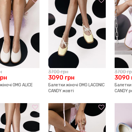
н
3700
грн
3700
г
грн
3090
грн
3090
жіночі OMG ALICE
Балетки жіночі OMG LACONIC
Балетки 
CANDY жовті
CANDY р