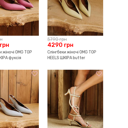
рн
5790
грн
грн
4290
грн
и жіночі OMG TOP
Слінгбеки жіночі OMG TOP
КІРА фуксія
HEELS ШКІРА butter