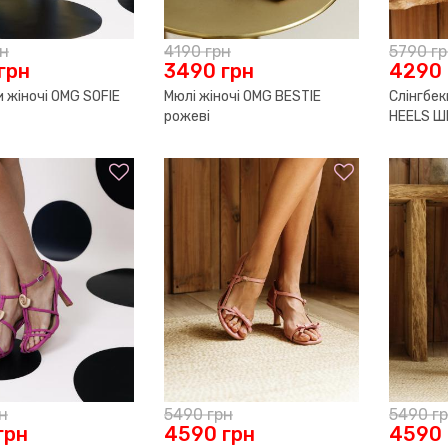
рн
4190
грн
5790
г
грн
3490
грн
4290
и жіночі OMG SOFIE
Мюлі жіночі OMG BESTIE
Слінгбек
рожеві
HEELS Ш
н
5490
грн
5490
г
грн
4590
грн
4590