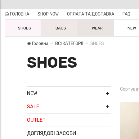
ГОЛОВНА
SHOP NOW
ОПЛАТА ТА ДОСТАВКА
FAQ
SHOES
BAGS
WEAR
NEW
Головна
ВСІ КАТЕГОРІЇ
SHOES
SHOES
Сортува
NEW
SALE
OUTLET
ДОГЛЯДОВІ ЗАСОБИ