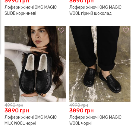
3990
грн
3890
грн
Лофери жіночі OMG MAGIC
Лофери жіночі OMG MAGIC
SLIDE коричневі
WOOL гіркий шоколад
4990
грн
4990
грн
3890
грн
3890
грн
Лофери жіночі OMG MAGIC
Лофери жіночі OMG MAGIC
MILK WOOL чорні
WOOL чорні