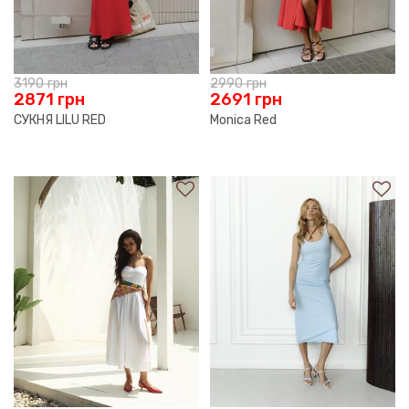
3190
грн
2990
грн
2871
грн
2691
грн
СУКНЯ LILU RED
Monica Red