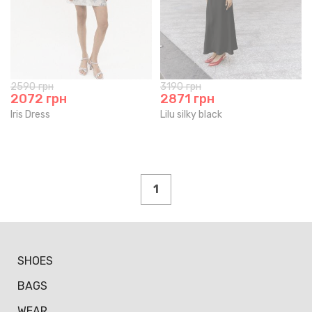
2590
грн
3190
грн
2072
грн
2871
грн
Iris Dress
Lilu silky black
1
SHOES
BAGS
WEAR