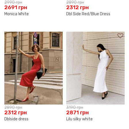
2990
грн
2890
грн
2691
грн
2312
грн
Monica White
Dbl Side Red/Blue Dress
2890
грн
3190
грн
2312
грн
2871
грн
Dblside dress
Lilu silky white