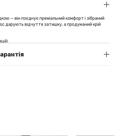
адкою — він поєднує преміальний комфорт і зібраний
нос дарують відчуття затишку, а продуманий крій
цій.
30% вовна мериноса, 20% віскоза, 20% поліамід, 5%
гарантія
e milk
о Україні: Liqpay/ післяплата (за передоплатою
 товару передплата повертається з вирахуванням
ресилання товару)
 межі України: Liqpay
— на вибір 2 або 3 зручні платежі.