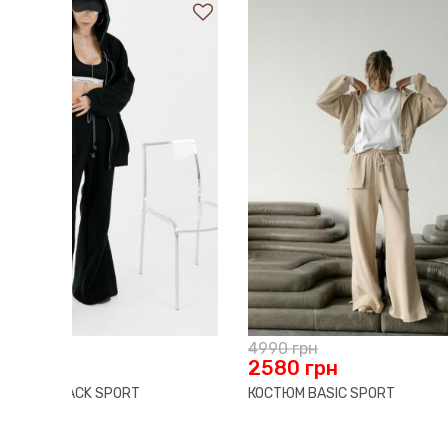
4990
грн
5815
гр
2580
грн
4652
КОСТЮМ BASIC SPORT
Cocoa kn