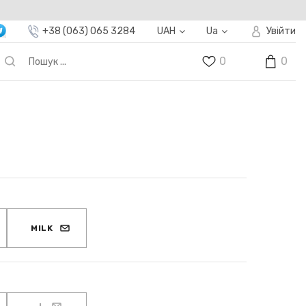
+38 (063) 065 3284
UAH
Ua
Увійти
0
0
MILK