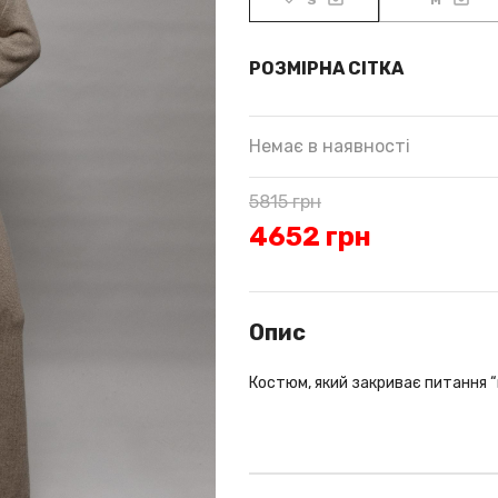
S
M
РОЗМІРНА СІТКА
Немає в наявності
5815
грн
4652
грн
Опис
Костюм, який закриває питання 