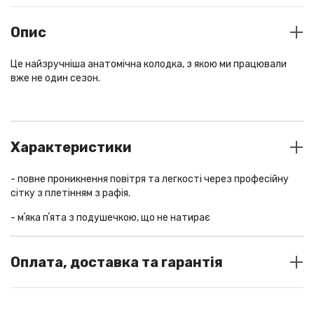
Опис
Це найзручніша анатомічна колодка, з якою ми працювали
вже не один сезон.
Характеристики
- повне проникнення повітря та легкості через професійну
сітку з плетінням з рафія.
- мʼяка пʼята з подушечкою, що не натирає
- натуральний гіпоалергенний підклад, не фарбований,
пропускає повітря, дихає та супер мʼякий
Оплата, доставка та гарантія
- італійська замша та шкіра
СПОСОБИ ОПЛАТИ
- підошва надлегка EVA, з рантом ручної роботи