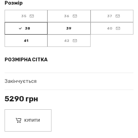
Розмір
35
36
37
38
39
40
41
42
РОЗМІРНА СІТКА
Закінчується
5290
грн
КУПИТИ