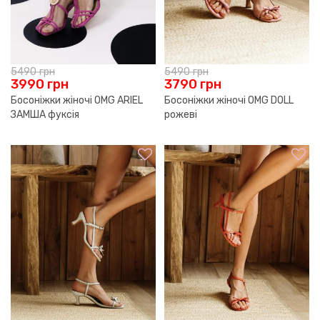
5490
грн
5490
грн
3990
грн
3790
грн
Босоніжки жіночі OMG ARIEL
Босоніжки жіночі OMG DOLL
ЗАМША фуксія
рожеві