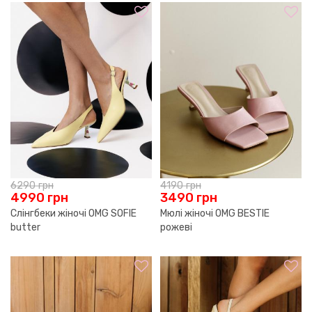
6290
грн
4190
грн
4990
грн
3490
грн
Слінгбеки жіночі OMG SOFIE
Мюлі жіночі OMG BESTIE
butter
рожеві