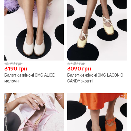
3590
грн
3700
грн
3190
грн
3090
грн
Балетки жіночі OMG ALICE
Балетки жіночі OMG LACONIC
молочні
CANDY жовті