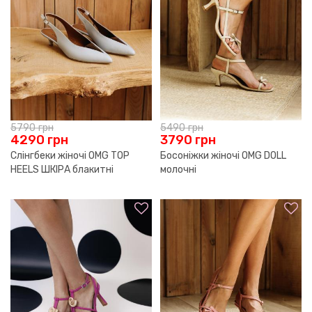
5790
грн
5490
грн
4290
грн
3790
грн
Слінгбеки жіночі OMG TOP
Босоніжки жіночі OMG DOLL
HEELS ШКІРА блакитні
молочні