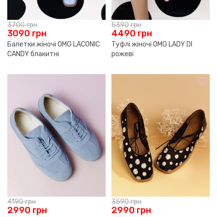
3700
грн
5390
грн
3090
грн
4490
грн
Балетки жіночі OMG LACONIC
Туфлі жіночі OMG LADY DI
CANDY блакитні
рожеві
4190
грн
3590
грн
2990
грн
2990
грн