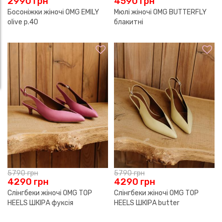
2990
грн
4590
грн
Босоніжки жіночі OMG EMILY
Мюлі жіночі OMG BUTTERFLY
olive р.40
блакитні
5790
грн
5790
грн
4290
грн
4290
грн
Слінгбеки жіночі OMG TOP
Слінгбеки жіночі OMG TOP
HEELS ШКІРА фуксія
HEELS ШКІРА butter