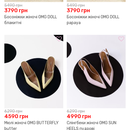
5490
грн
5490
грн
3790
грн
3790
грн
Босоніжки жіночі OMG DOLL
Босоніжки жіночі OMG DOLL
блакитні
papaya
6290
грн
6290
грн
4590
грн
4990
грн
Мюлі жіночі OMG BUTTERFLY
Слінгбеки жіночі OMG SUN
butter
HEELS пудрові