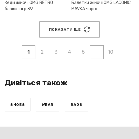
Кеди жіночі OMG RETRO
Балетки жіночі OMG LACONIC
блакитні р.39
MAVKA чорні
ПОКАЗАТИ ЩЕ
1
2
3
4
5
10
Дивіться також
SHOES
WEAR
BAGS