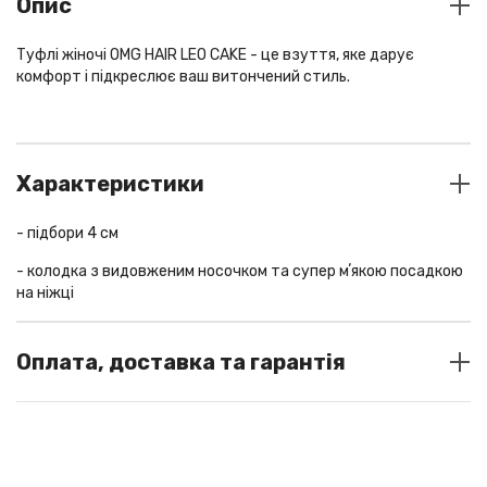
Опис
Туфлі жіночі OMG HAIR LEO CAKE - це взуття, яке дарує
комфорт і підкреслює ваш витончений стиль.
Характеристики
- підбори 4 см
- колодка з видовженим носочком та супер мʼякою посадкою
на ніжці
- натуральна італійська шкіра
Оплата, доставка та гарантія
Глибоке декольте робить модель трендовою і дуже
комфортною
СПОСОБИ ОПЛАТИ
колір
leo
У шоу-румі: готівка / термінал
матеріал
шкіра