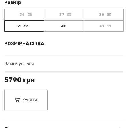
Розмір
36
37
38
39
40
41
РОЗМІРНА СІТКА
Закінчується
5790
грн
КУПИТИ