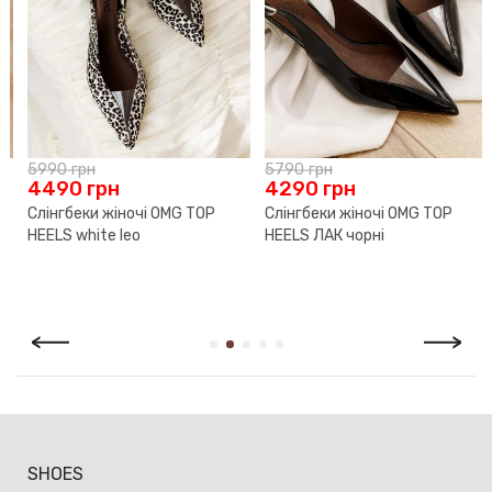
5790
грн
4290
грн
5590
грн
Слінгбеки жіночі OMG TOP
Туфлі жіночі OMG PLUM CAKE
HEELS ЛАК чорні
сливові
SHOES