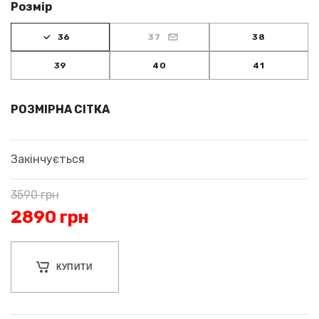
Розмір
36
37
38
39
40
41
РОЗМІРНА СІТКА
Закінчується
3590
грн
2890
грн
КУПИТИ