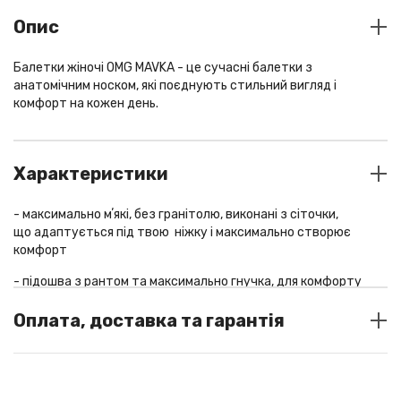
Опис
Балетки жіночі OMG MAVKA - це сучасні балетки з
анатомічним носком, які поєднують стильний вигляд і
комфорт на кожен день.
Характеристики
- максимально мʼякі, без гранітолю, виконані з сіточки,
що адаптується під твою ніжку і максимально створює
комфорт
- підошва з рантом та максимально гнучка, для комфорту
кожного кроку
Оплата, доставка та гарантія
СПОСОБИ ОПЛАТИ
У шоу-румі: готівка / термінал