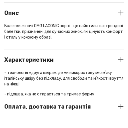
Опис
Балетки жіночі OMG LACONIC чорні - це найстильніші трендові
балетки, призначені для сучасних жінок, які цінують комфорт
і стиль у кожному образі.
Характеристики
- технологія «друга шкіра», де ми використовуємо мʼяку
італійську шкіру без підкладу, для свободи та мʼякості взуття
на ніжці
- підошва, яка не стирається та тримає форму
- пятка м’яка, яка ніколи вам не натиратиме
Оплата, доставка та гарантія
- декоративна ігрова шнурівка
СПОСОБИ ОПЛАТИ
колір
black