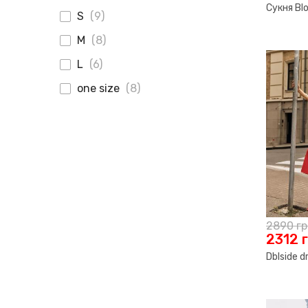
Сукня Blo
S
(9)
M
(8)
L
(6)
one size
(8)
2890
г
2312
Dblside d