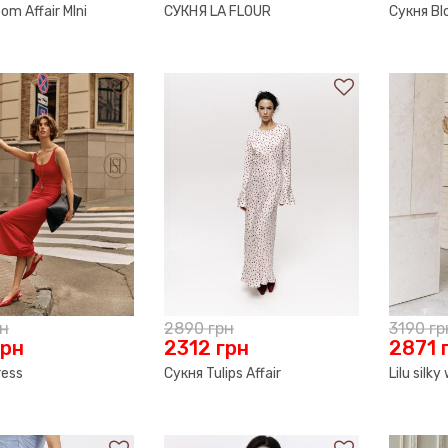
om Affair MIni
СУКНЯ LA FLOUR
Сукня Bl
рн
2890
грн
3190
гр
грн
2312
грн
2871
ress
Сукня Tulips Affair
Lilu silky