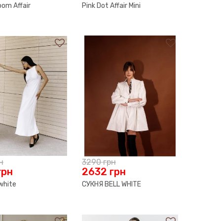
oom Affair
Pink Dot Affair Mini
н
3290
грн
грн
2632
грн
 white
СУКНЯ BELL WHITE