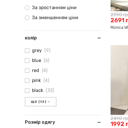
За зростанням ціни
2990
г
За зменшенням ціни
2691
Monica W
колір
grey
(9)
blue
(6)
red
(4)
pink
(4)
black
(33)
ЩЕ (13)
2490
г
Розмір одягу
1992