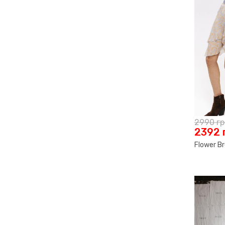
2990
г
2392
Flower Br