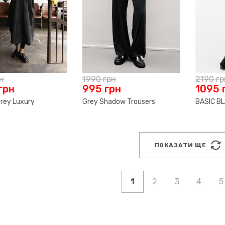
н
1990
грн
2190
гр
грн
995
грн
1095
rey Luxury
Grey Shadow Trousers
BASIC B
ПОКАЗАТИ ЩЕ
1
2
3
4
5