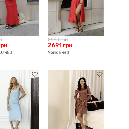
н
2990
грн
грн
2691
грн
LU RED
Monica Red