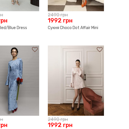
рн
2490
грн
грн
1992
грн
 Red/Blue Dress
Сукня Choco Dot Affair Mini
рн
2490
грн
грн
1992
грн