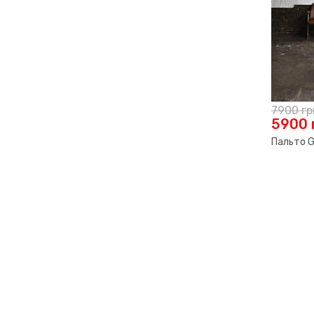
7900
гр
5900
Пальто G