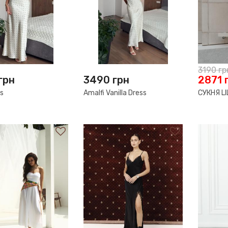
3190
гр
грн
3490
грн
2871
ss
Amalfi Vanilla Dress
СУКНЯ LI