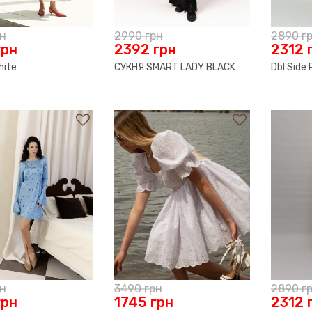
рн
2990
грн
2890
г
грн
2392
грн
2312
hite
СУКНЯ SMART LADY BLACK
Dbl Side
рн
3490
грн
2890
г
грн
1745
грн
2312