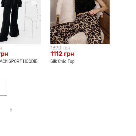
н
1390
грн
грн
1112
грн
LACK SPORT HOODIE
Silk Chiс Top
6