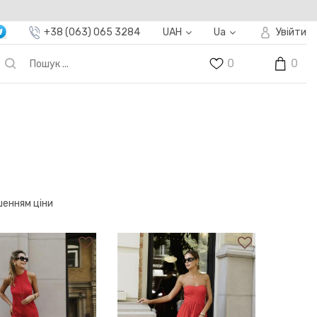
+38 (063) 065 3284
UAH
Ua
Увійти
0
0
шенням ціни