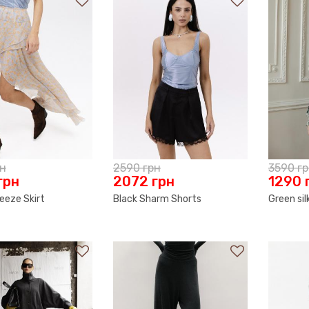
рн
2590
грн
3590
г
грн
2072
грн
1290
eeze Skirt
Black Sharm Shorts
Green sil