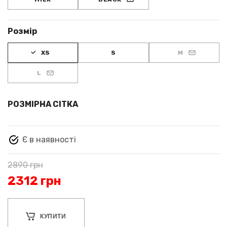
Розмір
XS
S
M
L
РОЗМІРНА СІТКА
Є в наявності
2890
грн
2312
грн
КУПИТИ