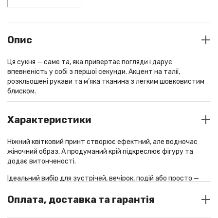
Опис
Ця сукня — саме та, яка привертає погляди і дарує
впевненість у собі з першої секунди. Акцент на талії,
розкльошені рукави та м’яка тканина з легким шовковистим
блиском.
Характеристики
Ніжний квітковий принт створює ефектний, але водночас
жіночний образ. А продуманий крій підкреслює фігуру та
додає витонченості.
Ідеальний вибір для зустрічей, вечірок, подій або просто —
коли хочеться виглядати на всі 100%.
Оплата, доставка та гарантія
Склад: 25% віскоза, 75% поліестер