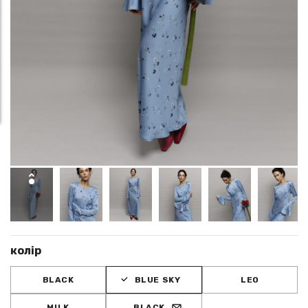
колір
BLACK
BLUE SKY
LEO
MILK
BLACK