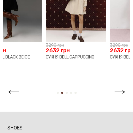
Ми впевнені в якості свого взуття, тому надаємо на нього
гарантію 70 календарних днів з моменту продажу.
Якщо раптом ти виявиш виробничий дефект, ми безкоштовно
здійснимо необхідний ремонт. У разі, коли виріб не може бути
відремонтовано, ми запропонуємо рівноцінну заміну.
3290
грн
3290
грн
Повернення й обмін здійснюється за умови наявності чека
2632
грн
2632
грн
або іншого документа, що підтверджує факт покупки, а
СУКНЯ BELL CAPPUCCINO
СУКНЯ BELL PETAL
також збереження товарного вигляду й упаковки. Відповідно
до Закону України «Про захист прав споживачів» покупець
має право протягом 14 календарних днів з дня продажу
повернути або обміняти товар, який не був у вжитку.
SHOES