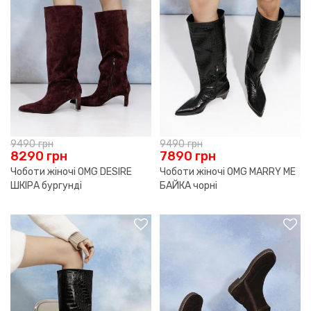
9490
грн
9490
грн
8290
грн
7890
грн
Чоботи жіночі OMG DESIRE
Чоботи жіночі OMG MARRY ME
ШКІРА бургунді
БАЙКА чорні