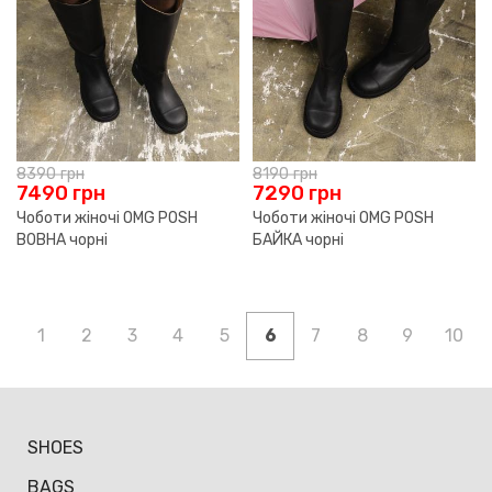
8390
грн
8190
грн
7490
грн
7290
грн
Чоботи жіночі OMG POSH
Чоботи жіночі OMG POSH
ВОВНА чорні
БАЙКА чорні
1
2
3
4
5
6
7
8
9
10
SHOES
BAGS