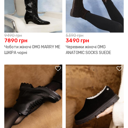
9490
грн
5390
грн
7890
грн
3490
грн
Чоботи жіночі OMG MARRY ME
Черевики жіночі OMG
ШКІРА чорні
ANATOMIC SOCKS SUEDE
БАЙКА гіркий шоколад
р.36,37,40