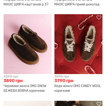
MAGIC ШКІРА каштанові р.37
MAGIC ШКІРА гіркий шоколад
р.40
4590
грн
4590
грн
3890
грн
3790
грн
Черевики жіночі OMG SNOW
Кеди жіночі OMG CANDY WOOL
БЕЖЕВА ВОВНА коричневі
коричневі