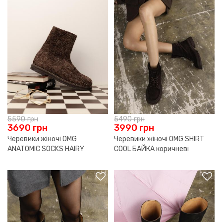
5590
грн
5490
грн
3690
грн
3990
грн
Черевики жіночі OMG
Черевики жіночі OMG SHIRT
ANATOMIC SOCKS HAIRY
COOL БАЙКА коричневі
ВОВНА коричневі р.40