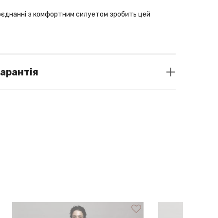
оєднанні з комфортним силуетом зробить цей
гарантія
nude
о Україні: Liqpay/ післяплата (за передоплатою
 товару передплата повертається з вирахуванням
ресилання товару)
 межі України: Liqpay
— на вибір 2 або 3 зручні платежі.