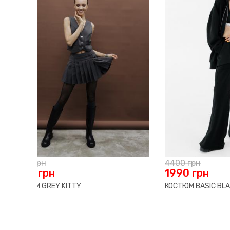
4990
грн
5815
гр
2580
грн
4652
КОСТЮМ BASIC SPORT
Cocoa kn