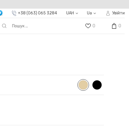
+38 (063) 065 3284
UAH
Ua
Увійти
0
0