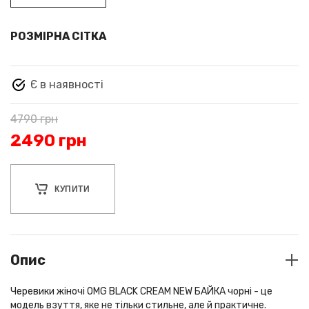
РОЗМІРНА СІТКА
Є в наявності
4790
грн
2490
грн
КУПИТИ
Опис
Черевики жіночі OMG BLACK CREAM NEW БАЙКА чорні - це
модель взуття, яке не тільки стильне, але й практичне.