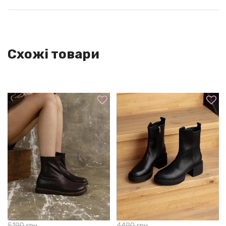
По Україні:
● НоваПошта. Вартість послуги: за тарифами перевізника.
(протягом 1-3 днів)
Схожі товари
По всьому світу:
● Укрпошта. Вартість послуги: за тарифами перевізника
(орієнтовно 1-3 тижні / 30 $)
● Нова пошта. Вартість послуги: за тарифами перевізника
ГАРАНТІЯ
Ми впевнені в якості свого взуття, тому надаємо на нього
гарантію 70 календарних днів з моменту продажу.
Якщо раптом ти виявиш виробничий дефект, ми безкоштовно
здійснимо необхідний ремонт. У разі, коли виріб не може бути
відремонтовано, ми запропонуємо рівноцінну заміну.
4490
грн
4715
грн