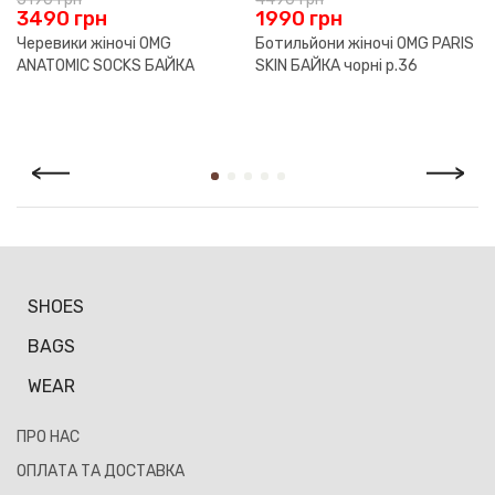
Повернення й обмін здійснюється за умови наявності чека
1990
грн
3190
грн
або іншого документа, що підтверджує факт покупки, а
Ботильйони жіночі OMG PARIS
Кеди жіночі OMG CRAZY
також збереження товарного вигляду й упаковки. Відповідно
SKIN БАЙКА чорні р.36
SNEAKERS leo р.42
до Закону України «Про захист прав споживачів» покупець
має право протягом 14 календарних днів з дня продажу
повернути або обміняти товар, який не був у вжитку.
SHOES
BAGS
WEAR
ПРО НАС
ОПЛАТА ТА ДОСТАВКА