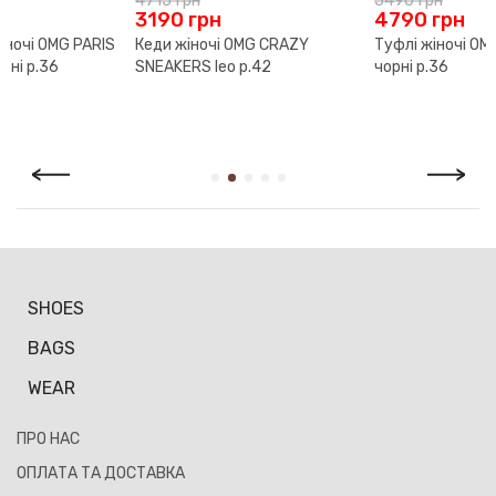
4715
грн
5490
грн
Повернення й обмін здійснюється за умови наявності чека
3190
грн
4790
грн
або іншого документа, що підтверджує факт покупки, а
Кеди жіночі OMG CRAZY
Туфлі жіночі OMG MONICA
також збереження товарного вигляду й упаковки. Відповідно
SNEAKERS leo р.42
чорні р.36
до Закону України «Про захист прав споживачів» покупець
має право протягом 14 календарних днів з дня продажу
повернути або обміняти товар, який не був у вжитку.
SHOES
BAGS
WEAR
ПРО НАС
ОПЛАТА ТА ДОСТАВКА