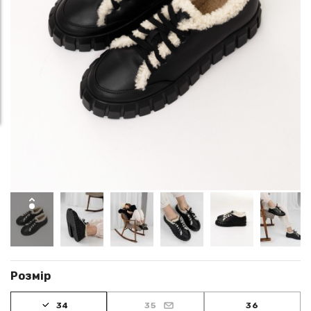
Розмір
34
35
36