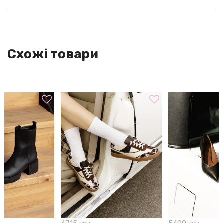
По Україні:
● НоваПошта. Вартість послуги: за тарифами перевізника.
(протягом 1-3 днів)
Схожі товари
По всьому світу:
● Укрпошта. Вартість послуги: за тарифами перевізника
(орієнтовно 1-3 тижні / 30 $)
● Нова пошта. Вартість послуги: за тарифами перевізника
ГАРАНТІЯ
Ми впевнені в якості свого взуття, тому надаємо на нього
гарантію 70 календарних днів з моменту продажу.
Якщо раптом ти виявиш виробничий дефект, ми безкоштовно
здійснимо необхідний ремонт. У разі, коли виріб не може бути
відремонтовано, ми запропонуємо рівноцінну заміну.