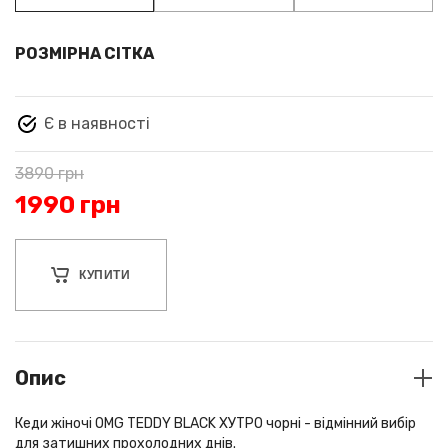
РОЗМІРНА СІТКА
Є в наявності
3890
грн
1990
грн
КУПИТИ
Опис
Кеди жіночі OMG TEDDY BLACK ХУТРО чорні - відмінний вибір
для затишних прохолодних днів.