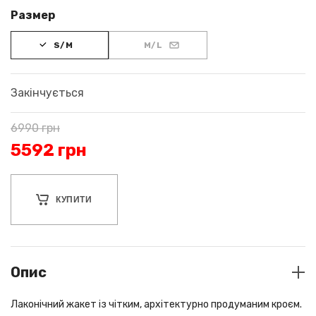
Размер
S/M
M/L
Закінчується
6990
грн
5592
грн
КУПИТИ
Опис
Лаконічний жакет із чітким, архітектурно продуманим кроєм.