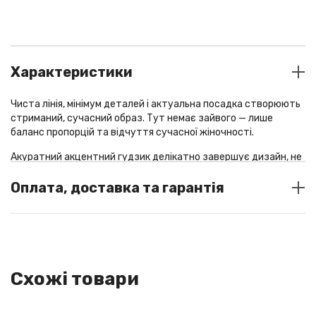
Характеристики
Чиста лінія, мінімум деталей і актуальна посадка створюють
стриманий, сучасний образ. Тут немає зайвого — лише
баланс пропорцій та відчуття сучасної жіночності.
Акуратний акцентний гудзик делікатно завершує дизайн, не
порушуючи його лаконічності.
Оплата, доставка та гарантія
Жакет легко адаптується до різних стилів і стає базовим
елементом гардероба
СПОСОБИ ОПЛАТИ
Склад: 40% вовна, 25% поліестер, 35% віскоза
У шоу-румі: готівка / термінал
Зріст моделі - 175 см
Оплата замовлень із доставкою по Україні: Liqpay/
Схожі товари
післяплата (за передоплатою 200/250 грн, у разі відмови від
колір
blue
товару передплата повертається з вирахуванням вартості
поштових послуг за пересилання товару)