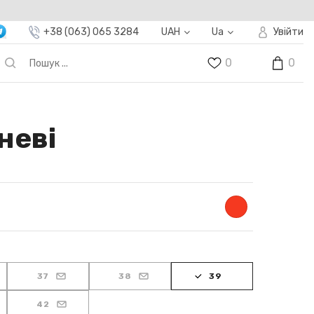
+38 (063) 065 3284
UAH
Ua
Увійти
0
0
неві
37
38
39
42