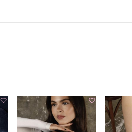
По всьому світу:
● Укрпошта. Вартість послуги: за
● Нова пошта. Вартість послуги:
ГАРАНТІЯ
Ми впевнені в якості свого взут
днів з моменту продажу.
Якщо раптом ти виявиш виробни
ремонт. У разі, коли виріб не мо
заміну.
Повернення й обмін здійснюється
підтверджує факт покупки, а та
упаковки. Відповідно до Закону 
право протягом 14 календарних д
який не був у вжитку.