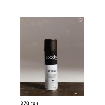
270
грн