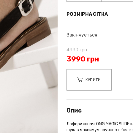
РОЗМІРНА СІТКА
Закінчується
4990
грн
3990
грн
КУПИТИ
Опис
Лофери жіночі OMG MAGIC SLIDE ко
шукає максимум зручності без ко