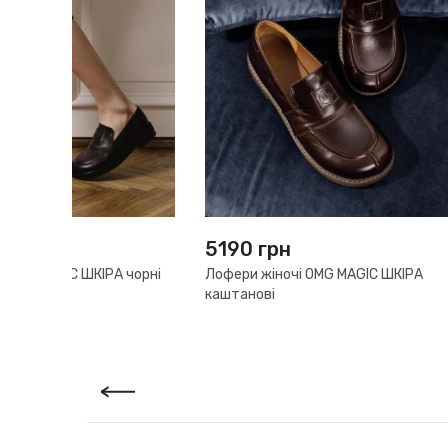
4990
грн
3890
грн
5190
гіркий
Лофери жіночі OMG MAGIC WOOL чорні
Лофери ж
шоколад