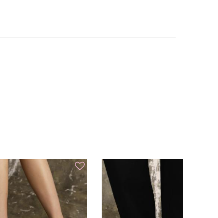
 тарифами перевізника (орієнтовно 1-3 тижні / 30 $)
 за тарифами перевізника
тя, тому надаємо на нього гарантію 70 календарних
чий дефект, ми безкоштовно здійснимо необхідний
же бути відремонтовано, ми запропонуємо рівноцінну
 за умови наявності чека або іншого документа, що
кож збереження товарного вигляду й
України «Про захист прав споживачів» покупець має
нів з дня продажу повернути або обміняти товар,