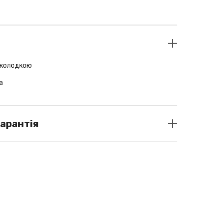
 колодкою
а
ра
гарантія
нтом робить її надлегкою
rk chocolate
кіра
о Україні: Liqpay/ післяплата (за передоплатою
 товару передплата повертається з вирахуванням
ресилання товару)
 межі України: Liqpay