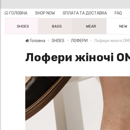
ГОЛОВНА
SHOP NOW
ОПЛАТА ТА ДОСТАВКА
FAQ
SHOES
BAGS
WEAR
NEW
Головна
SHOES
ЛОФЕРИ
Лофери жіночі OMG
Лофери жіночі O