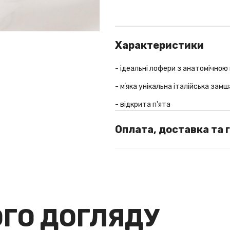
Характеристики
- ідеальні лофери з анатомічною
- мʼяка унікальна італійська замш
- відкрита п'ята
- всередині ніжна італійська шкі
Оплата, доставка та 
- підошва ручної роботи EVA з ра
СПОСОБИ ОПЛАТИ
колір
da
У шоу-румі: готівка / термінал
матеріал
ш
Оплата замовлень із доставкою п
200/250 грн, у разі відмови від
ОГО ДОГЛЯДУ
вартості поштових послуг за пе
Оплата замовлень із доставкою за