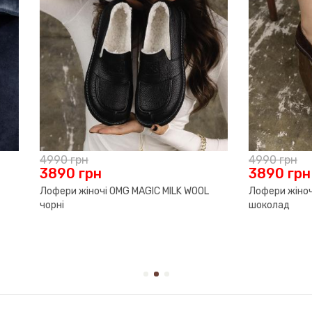
грн
5290
грн
іночі OMG MAGIC ЗАМША гіркий
Лофери жіночі OMG IBIZA VIBE 