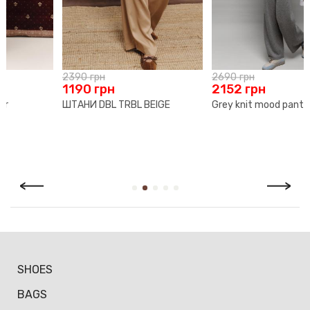
гарантію 70 календарних днів з моменту продажу.
Якщо раптом ти виявиш виробничий дефект, ми безкоштовно
здійснимо необхідний ремонт. У разі, коли виріб не може бути
відремонтовано, ми запропонуємо рівноцінну заміну.
2690
грн
1990
грн
Повернення й обмін здійснюється за умови наявності чека
2152
грн
995
грн
або іншого документа, що підтверджує факт покупки, а
Grey knit mood pants
Grey Shadow Trousers
також збереження товарного вигляду й упаковки. Відповідно
до Закону України «Про захист прав споживачів» покупець
має право протягом 14 календарних днів з дня продажу
повернути або обміняти товар, який не був у вжитку.
SHOES
BAGS