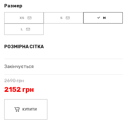
Размер
XS
S
M
L
РОЗМІРНА СІТКА
Закінчується
2690
грн
2152
грн
КУПИТИ