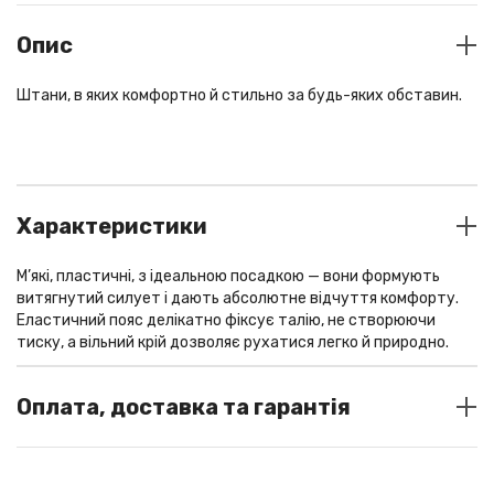
Опис
Штани, в яких комфортно й стильно за будь-яких обставин.
Характеристики
М’які, пластичні, з ідеальною посадкою — вони формують
витягнутий силует і дають абсолютне відчуття комфорту.
Еластичний пояс делікатно фіксує талію, не створюючи
тиску, а вільний крій дозволяє рухатися легко й природно.
Тканина преміального складу - альпака, ангора та меринос у
поєднанні з віскозою й поліамідом — дарує тепло без
Оплата, доставка та гарантія
важкості та зберігає форму протягом дня. Лайкра додає
м’якості й пружності посадці.
СПОСОБИ ОПЛАТИ
Це ідеальна база для міських образів, подорожей і днів, коли