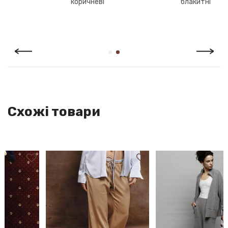
коричневі
блакитні
У разі відмови від товару передплата повертається з
вирахуванням вартості поштових послуг за пересилання
товару
По Україні:
● НоваПошта. Вартість послуги: за тарифами перевізника.
(протягом 1-3 днів)
Схожі товари
По всьому світу:
● Укрпошта. Вартість послуги: за тарифами перевізника
(орієнтовно 1-3 тижні / 30 $)
● Нова пошта. Вартість послуги: за тарифами перевізника
ГАРАНТІЯ
Ми впевнені в якості свого взуття, тому надаємо на нього