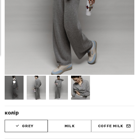
колір
GREY
MILK
COFFE MILK