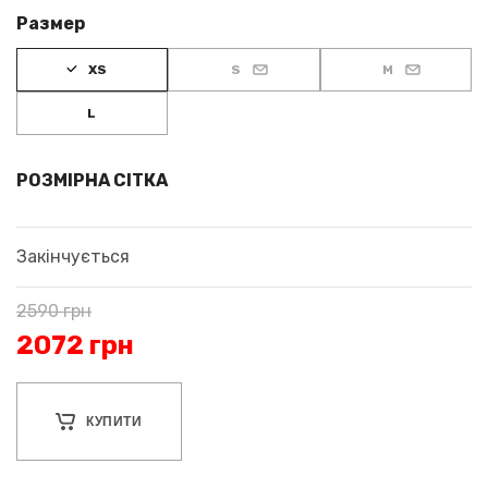
Размер
XS
S
M
L
РОЗМІРНА СІТКА
Закінчується
2590
грн
2072
грн
КУПИТИ