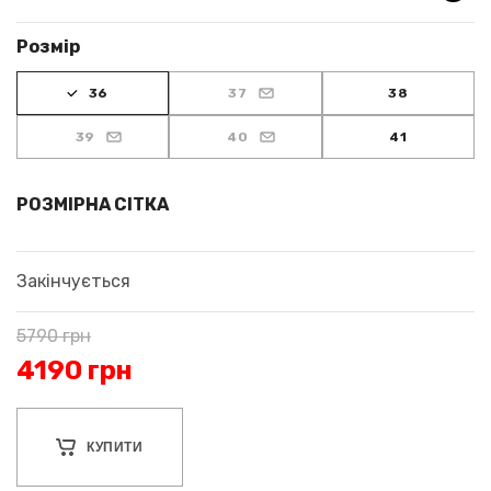
Розмір
36
37
38
39
40
41
РОЗМІРНА СІТКА
Закінчується
5790
грн
4190
грн
КУПИТИ