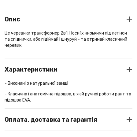
Опис
Це черевики трансформер 2в1. Носи їх низькими під легінси
та спіднички, або підіймай і шнуруй - та отримай класичний
черевик.
Характеристики
- Виконані з натуральної замші
- Класична і анатомічна підошва, в якій ручної роботи рант та
підошва EVA.
колір
milk chocolate
Оплата, доставка та гарантія
матеріал
вовна
СПОСОБИ ОПЛАТИ