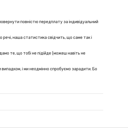
чи повернути повністю передплату за індивідуальний
о речі, наша статистика свідчить, що саме так і
одамо те, що тобі не підійде (можеш навіть не
м випадком, і ми неодмінно спробуємо зарадити. Бо