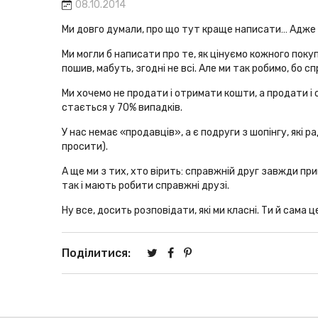
08.10.2014
Ми довго думали, про що тут краще написати… Адже в
Ми могли б написати про те, як цінуємо кожного покуп
пошив, мабуть, згодні не всі. Але ми так робимо, бо с
Ми хочемо не продати і отримати кошти, а продати і 
стається у 70% випадків.
У нас немає «продавців», а є подруги з шопінгу, які ра
просити).
А ще ми з тих, хто вірить: справжній друг завжди пр
так і мають робити справжні друзі.
Ну все, досить розповідати, які ми класні. Ти й сама 
Поділитися: