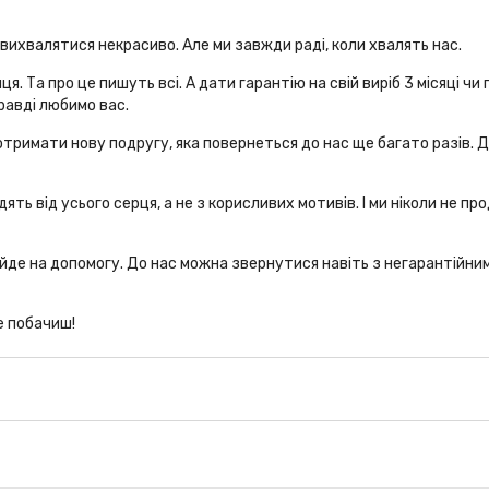
ихвалятися некрасиво. Але ми завжди раді, коли хвалять нас.
ця. Та про це пишуть всі. А дати гарантію на свій виріб 3 місяці 
правді любимо вас.
отримати нову подругу, яка повернеться до нас ще багато разів. Д
дять від усього серця, а не з корисливих мотивів. І ми ніколи не пр
ийде на допомогу. До нас можна звернутися навіть з негарантійни
це побачиш!