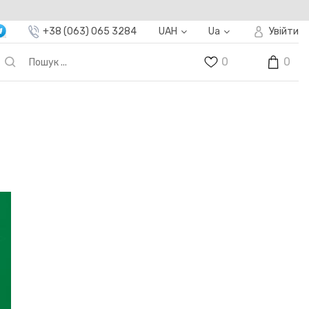
+38 (063) 065 3284
UAH
Ua
Увійти
0
0