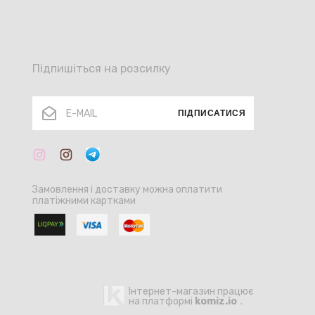
Підпишіться на розсилку
ПІДПИСАТИСЯ
Замовлення і доставку можна оплатити
платіжними картками
Інтернет-магазин працює
на платформі
komiz.io
.