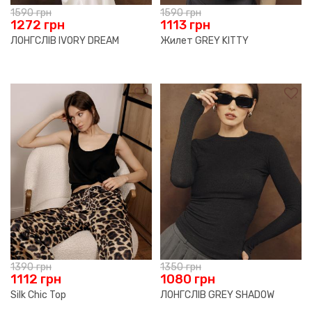
1590
грн
1590
грн
1272
грн
1113
грн
ЛОНГСЛІВ IVORY DREAM
Жилет GREY KITTY
1390
грн
1350
грн
1112
грн
1080
грн
Silk Chiс Top
ЛОНГСЛІВ GREY SHADOW