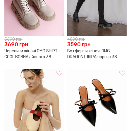
5690
грн
4890
грн
3690
грн
3590
грн
Черевики жіночі OMG SHIRT
Ботфорти жіночі OMG
COOL ВОВНА айворі р.38
DRAGON ШКІРА чорні р.38