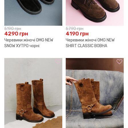
5190
грн
5790
грн
4290
грн
4190
грн
Черевики жіночі OMG NEW
Черевики жіночі OMG NEW
SNOW ХУТРО чорні
SHIRT CLASSIC ВОВНА
р.37,39,40,41
молочний шоколад р.37