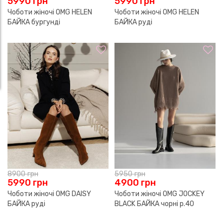
5990
грн
5990
грн
Чоботи жіночі OMG HELEN
Чоботи жіночі OMG HELEN
БАЙКА бургунді
БАЙКА руді
8900
грн
5950
грн
5990
грн
4900
грн
Чоботи жіночі OMG DAISY
Чоботи жіночі OMG JOCKEY
БАЙКА руді
BLACK БАЙКА чорні р.40