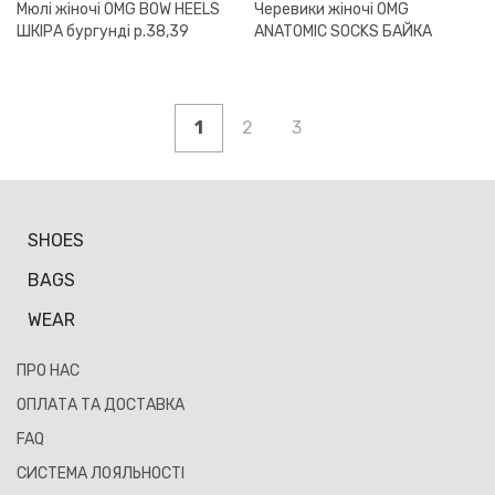
Мюлі жіночі OMG BOW HEELS
Черевики жіночі OMG
ШКІРА бургунді р.38,39
ANATOMIC SOCKS БАЙКА
коричневі р.37,38,41
1
2
3
SHOES
BAGS
WEAR
ПРО НАС
ОПЛАТА ТА ДОСТАВКА
FAQ
СИСТЕМА ЛОЯЛЬНОСТІ