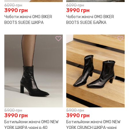
6090
грн
6090
грн
3990
грн
3990
грн
Чоботи жіночі OMG BIKER
Чоботи жіночі OMG BIKER
BOOTS SUEDE ШКІРА
BOOTS SUEDE БАЙКА
коричневі р.41
коричневі р.38
5900
грн
5900
грн
3990
грн
3990
грн
Ботильйони жіночі OMG NEW
Ботильйони жіночі OMG NEW
YORK ШКІРА чорні р.40
YORK CRUNCH ШКІРА чорні