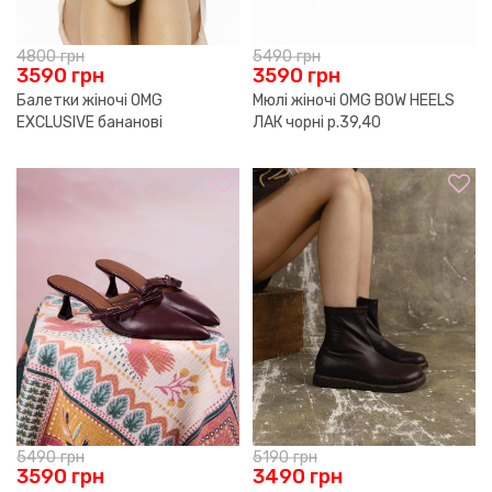
4800
грн
5490
грн
3590
грн
3590
грн
Балетки жіночі OMG
Мюлі жіночі OMG BOW HEELS
EXCLUSIVE бананові
ЛАК чорні р.39,40
р.36,38,41
5490
грн
5190
грн
3590
грн
3490
грн