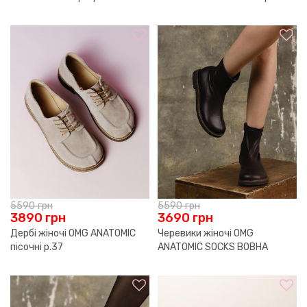
р.41
5590
грн
5590
грн
3890
грн
3690
грн
Дербі жіночі OMG ANATOMIC
Черевики жіночі OMG
пісочні р.37
ANATOMIC SOCKS ВОВНА
коричневі р.36