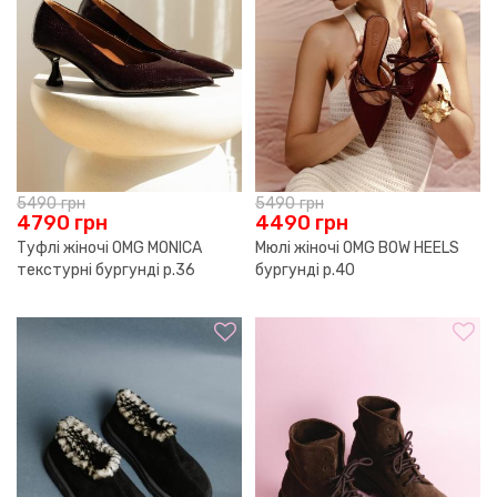
5490
грн
5490
грн
4790
грн
4490
грн
Туфлі жіночі OMG MONICA
Мюлі жіночі OMG BOW HEELS
текстурні бургунді р.36
бургунді р.40