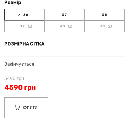
Розмір
36
37
38
39
40
41
РОЗМІРНА СІТКА
Закінчується
5490
грн
4590
грн
КУПИТИ