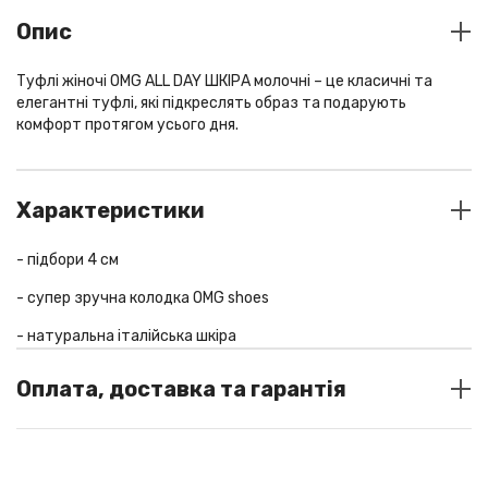
Опис
Туфлі жіночі OMG ALL DAY ШКІРА молочні – це класичні та
елегантні туфлі, які підкреслять образ та подарують
комфорт протягом усього дня.
Характеристики
- підбори 4 см
- супер зручна колодка OMG shoes
- натуральна італійська шкіра
колір
Оплата, доставка та гарантія
milk
матеріал
шкіра
СПОСОБИ ОПЛАТИ
У шоу-румі: готівка / термінал