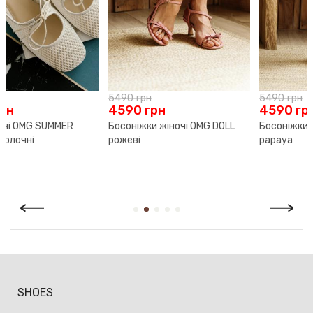
Ми впевнені в якості свого взуття, тому надаємо на нього
гарантію 70 календарних днів з моменту продажу.
Якщо раптом ти виявиш виробничий дефект, ми безкоштовно
здійснимо необхідний ремонт. У разі, коли виріб не може бути
відремонтовано, ми запропонуємо рівноцінну заміну.
5490
грн
5490
грн
Повернення й обмін здійснюється за умови наявності чека
4590
грн
4590
грн
або іншого документа, що підтверджує факт покупки, а
Босоніжки жіночі OMG DOLL
Босоніжки жіночі OMG DOLL
також збереження товарного вигляду й упаковки. Відповідно
рожеві
papaya
до Закону України «Про захист прав споживачів» покупець
має право протягом 14 календарних днів з дня продажу
повернути або обміняти товар, який не був у вжитку.
SHOES