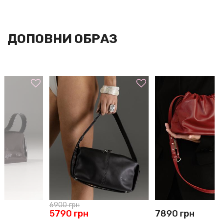
У шоу-румі: готівка / термінал
Оплата замовлень із доставкою по Україні: Liqpay/
ДОПОВНИ ОБРАЗ
післяплата (за передоплатою 200/250 грн, у разі відмови від
товару передплата повертається з вирахуванням вартості
поштових послуг за пересилання товару)
Оплата замовлень із доставкою за межі України: Liqpay
Оплата частинами від ПриватБанк— на вибір 2 або 3 зручні
платежі.
СПОСОБИ ДОСТАВКИ
По Києву:
● самовивіз із шоу-руму за адресою вул. Богдана
Хмельницького 27/1, квартира 18. Графік роботи: пн – нд з
12.00 до 20.00. Безкоштовно.
6900
грн
● служба таксі. Доставку сплачує замовник
5790
грн
7890
грн