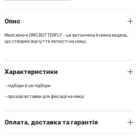
Опис
Мюлі жіночі OMG BUTTERFLY - це витончена й ніжна модель,
що створює відчуття легкості на ніжці.
Характеристики
- підбори 6 см підбори
- прозорі вставки для фіксації на ніжці
колір
Оплата, доставка та гарантія
zebra
матеріал
шкіра
СПОСОБИ ОПЛАТИ