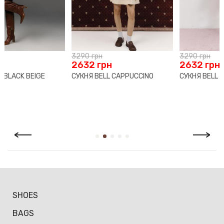
гарантію 70 календарних днів з моменту продажу.
Якщо раптом ти виявиш виробничий дефект, ми безкоштовно
здійснимо необхідний ремонт. У разі, коли виріб не може бути
відремонтовано, ми запропонуємо рівноцінну заміну.
3290
грн
3290
грн
Повернення й обмін здійснюється за умови наявності чека
2632
грн
2632
грн
або іншого документа, що підтверджує факт покупки, а
СУКНЯ BELL CAPPUCCINO
СУКНЯ BELL PETAL
також збереження товарного вигляду й упаковки. Відповідно
до Закону України «Про захист прав споживачів» покупець
має право протягом 14 календарних днів з дня продажу
повернути або обміняти товар, який не був у вжитку.
SHOES
BAGS