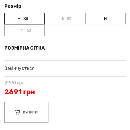
Розмір
XS
S
M
L
РОЗМІРНА СІТКА
Закінчується
2990
грн
2691
грн
КУПИТИ