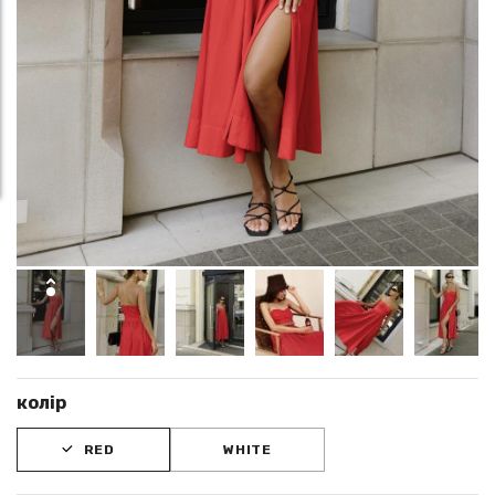
колір
RED
WHITE