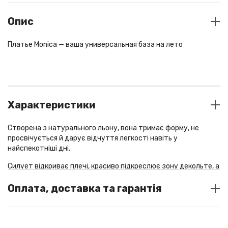
Опис
Платье Monica — ваша универсальная база на лето
Характеристики
Створена з натурального льону, вона тримає форму, не
просвічується й дарує відчуття легкості навіть у
найспекотніші дні.
Силует відкриває плечі, красиво підкреслює зону декольте, а
розріз додає жіночності та свободи рухів. Вона
самодостатня — не потребує складного стайлінгу, але легко
Оплата, доставка та гарантія
змінює настрій із яскравими аксесуарами, як-от косинка на
талії.
СПОСОБИ ОПЛАТИ
Склад: 50% льон, 35% віскоза, 15% бавовна