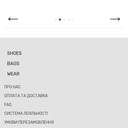
Повернення й обмін здійснюється за умови наявності чека
або іншого документа, що підтверджує факт покупки, а
також збереження товарного вигляду й упаковки. Відповідно
до Закону України «Про захист прав споживачів» покупець
має право протягом 14 календарних днів з дня продажу
повернути або обміняти товар, який не був у вжитку.
SHOES
BAGS
WEAR
ПРО НАС
ОПЛАТА ТА ДОСТАВКА
FAQ
СИСТЕМА ЛОЯЛЬНОСТІ
УМОВИ ПЕРЕЗАМОВЛЕННЯ