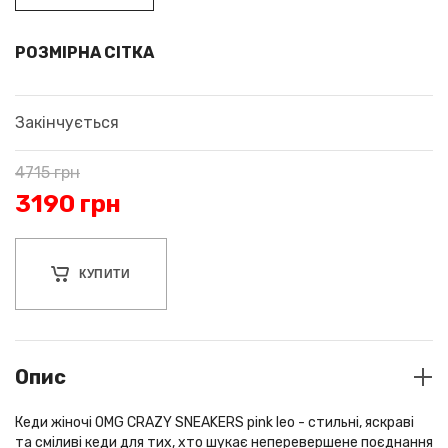
РОЗМІРНА СІТКА
Закінчується
4715
грн
3190
грн
КУПИТИ
Опис
Кеди жіночі OMG CRAZY SNEAKERS pink leo - стильні, яскраві
та сміливі кеди для тих, хто шукає неперевершене поєднання