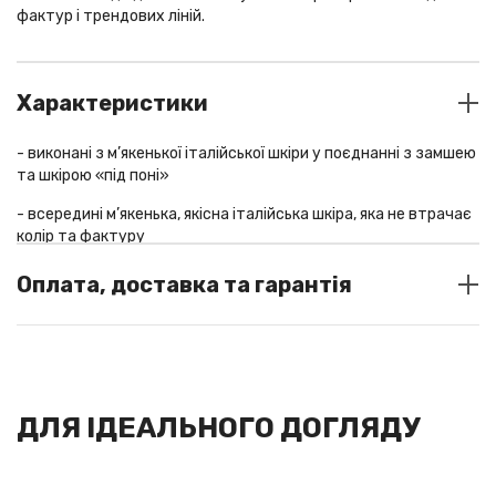
фактур і трендових ліній.
Характеристики
- виконані з м’якенької італійської шкіри у поєднанні з замшею
та шкірою «під поні»
- всередині м’якенька, якісна італійська шкіра, яка не втрачає
колір та фактуру
- трендова підошва
Оплата, доставка та гарантія
- ортопедично правильна устілка та амортизуюча п’ятка
СПОСОБИ ОПЛАТИ
матеріал
шкіра
У шоу-румі: готівка / термінал
Оплата замовлень із доставкою по Україні: Liqpay/
ДЛЯ ІДЕАЛЬНОГО ДОГЛЯДУ
післяплата (за передоплатою 200/250 грн, у разі відмови від
товару передплата повертається з вирахуванням вартості
поштових послуг за пересилання товару)