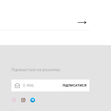
 тарифами перевізника (орієнтовно 1-3 тижні / 30 $)
 за тарифами перевізника
тя, тому надаємо на нього гарантію 70 календарних
чий дефект, ми безкоштовно здійснимо необхідний
же бути відремонтовано, ми запропонуємо рівноцінну
Підпишіться на розсилку
 за умови наявності чека або іншого документа, що
кож збереження товарного вигляду й
України «Про захист прав споживачів» покупець має
нів з дня продажу повернути або обміняти товар,
ПІДПИСАТИСЯ