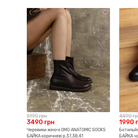
5490
грн
4890
грн
4790
грн
1990
грн
Туфлі жіночі OMG MONICA чорні р.36
Черевики жіночі OM
чорні р.36,40