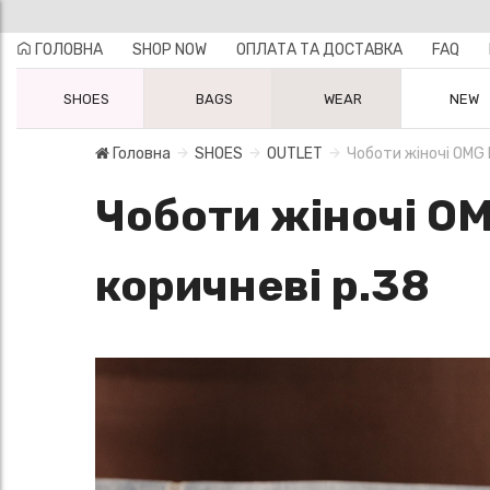
ГОЛОВНА
SHOP NOW
ОПЛАТА ТА ДОСТАВКА
FAQ
SHOES
BAGS
WEAR
NEW
Головна
SHOES
OUTLET
Чоботи жіночі OMG
Чоботи жіночі O
коричневі р.38