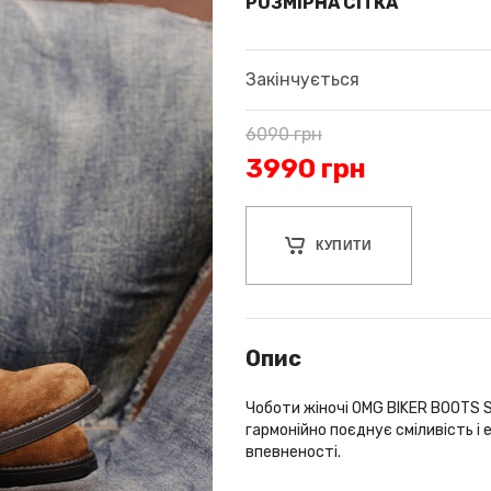
РОЗМІРНА СІТКА
Закінчується
6090
грн
3990
грн
КУПИТИ
Опис
Чоботи жіночі OMG BIKER BOOTS S
гармонійно поєднує сміливість і
впевненості.