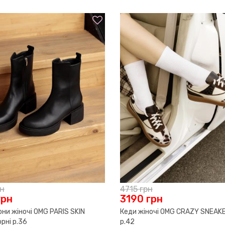
Незалежно від того, чи оберете 
вам неперевершений комфорт та 
СПОСОБИ ДОСТАВКИ
Придбати чоботи OMG BIKER BOOT
гарантуємо високу якість, швидк
По Києву:
замовлення було максимально к
● самовивіз із шоу-руму за адре
Графік роботи: пн – нд з 12.00 д
колір
● служба таксі. Доставку сплач
матеріал
● НоваПошта. Доставку сплачує
У разі відмови від товару перед
поштових послуг за пересиланн
По Україні:
● НоваПошта. Вартість послуги: 
5950
грн
4900
грн
G ROCK CHOC БАЙКА
Чоботи жіночі OMG JOCKEY BLACK
По всьому світу:
БАЙКА чорні р.40