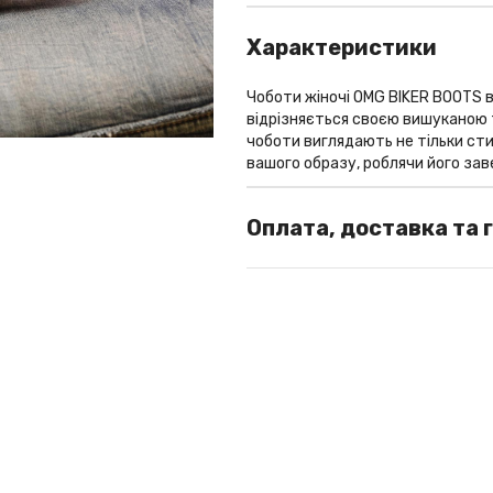
Характеристики
Чоботи жіночі OMG BIKER BOOTS ви
відрізняється своєю вишуканою т
чоботи виглядають не тільки ст
вашого образу, роблячи його за
Особливої уваги заслуговує італ
Вона не тільки функціональна, а
Оплата, доставка та 
фурнітури забезпечує її надійні
служби чобіт.
СПОСОБИ ОПЛАТИ
Неймовірно зручна колодка є ще
У шоу-румі: готівка / термінал
створена з урахуванням анатом
максимальний комфорт навіть при
Оплата замовлень із доставкою п
почувати себе комфортно протяг
200/250 грн, у разі відмови від
вартості поштових послуг за пе
Чоботи жіночі OMG BIKER BOOTS 
чоботи ідеальним вибором для щ
Оплата замовлень із доставкою за
комфорт для ваших ніг, дозволяю
Оплата частинами від ПриватБанк
пальці. Також чоботи можливі з е