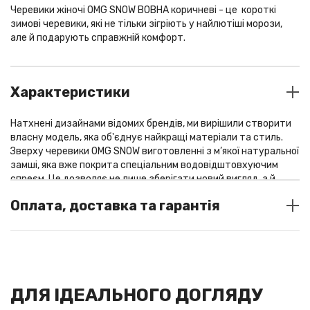
Черевики жіночі OMG SNOW ВОВНА коричневі - це короткі
зимові черевики, які не тільки зігріють у найлютіші морози,
але й подарують справжній комфорт.
Характеристики
Натхнені дизайнами відомих брендів, ми вирішили створити
власну модель, яка об'єднує найкращі матеріали та стиль.
Зверху черевики OMG SNOW виготовленні з м’якої натуральної
замші, яка вже покрита спеціальним водовідштовхуючим
спреєм. Це дозволяє не лише зберігати новий вигляд, а й
захищати від вологи та бруду. Всередині черевики мають
Оплата, доставка та гарантія
преміальну підкладку з натурального хутра або високоякісної
вовни, яка ідеально зберігає тепло навіть у найхолодніші дні.
Ця м'яка і тепла внутрішня частина забезпечує неймовірний
СПОСОБИ ОПЛАТИ
комфорт, огортаючи ваші ноги приємною м'якістю. Ви можете
У шоу-румі: готівка / термінал
бути впевнені, що навіть у сильний мороз ваші ноги
залишаться зігрітими.
Оплата замовлень із доставкою по Україні: Liqpay/
ДЛЯ ІДЕАЛЬНОГО ДОГЛЯДУ
післяплата (за передоплатою 200/250 грн, у разі відмови від
Особливою гордістю черевик OMG SNOW є їх підошва, що на