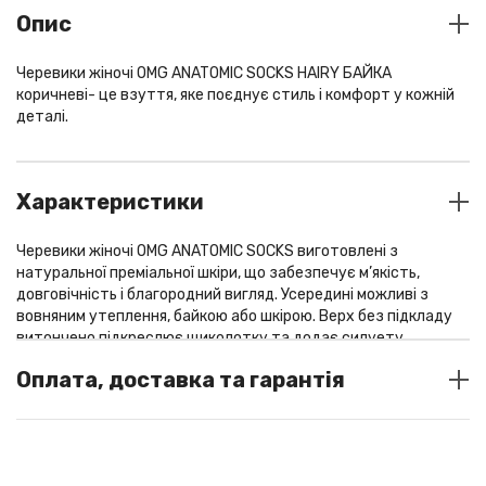
Опис
Черевики жіночі OMG ANATOMIC SOCKS HAIRY БАЙКА
коричневі- це взуття, яке поєднує стиль і комфорт у кожній
деталі.
Характеристики
Черевики жіночі OMG ANATOMIC SOCKS виготовлені з
натуральної преміальної шкіри, що забезпечує м’якість,
довговічність і благородний вигляд. Усередині можливі з
вовняним утеплення, байкою або шкірою. Верх без підкладу
витончено підкреслює щиколотку та додає силуету
жіночності й елегантності.
Оплата, доставка та гарантія
Особливість моделі OMG ANATOMIC SOCKS – це анатомічна
форма колодки, завдяки якій пальці залишаються у свободі, а
СПОСОБИ ОПЛАТИ
кожен крок стає природним, легким і максимально
комфортним.
У шоу-румі: готівка / термінал