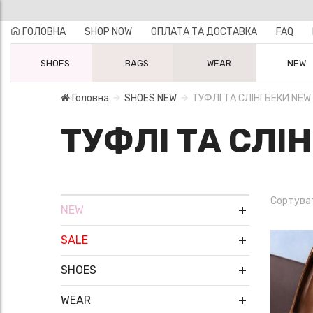
ГОЛОВНА
SHOP NOW
ОПЛАТА ТА ДОСТАВКА
FAQ
SHOES
BAGS
WEAR
NEW
Головна
SHOES NEW
ТУФЛІ ТА СЛІНГБЕКИ NEW
ТУФЛІ ТА СЛІ
Сортува
NEW
SALE
SHOES
WEAR