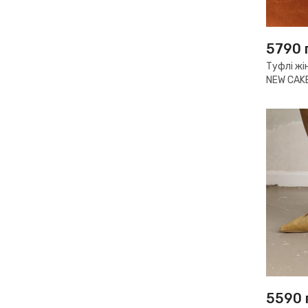
5790
Туфлі жі
NEW CAK
5590