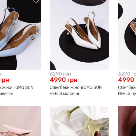
рн
6290
грн
6290
г
грн
4990
грн
4990
и жіночі OMG SUN
Слінгбеки жіночі OMG SUN
Слінгбек
акитні
HEELS молочні
HEELS п