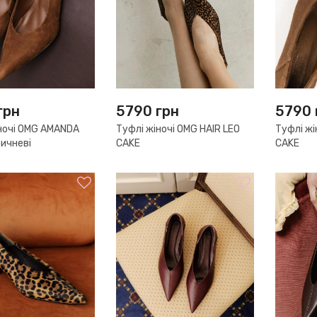
грн
5790
грн
5790
ночі OMG AMANDA
Туфлі жіночі OMG HAIR LEO
Туфлі жі
ичневі
CAKE
CAKE