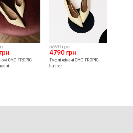
рн
5690
грн
грн
4790
грн
ночі OMG TROPIC
Туфлі жіночі OMG TROPIC
анові
butter