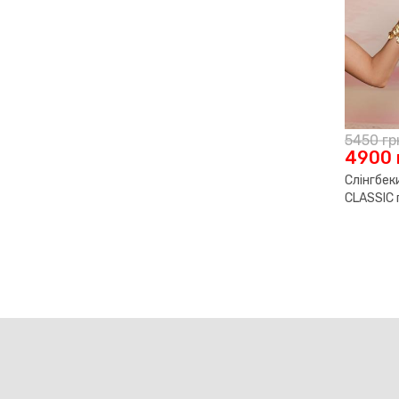
5450
гр
4900
Слінгбек
CLASSIC 