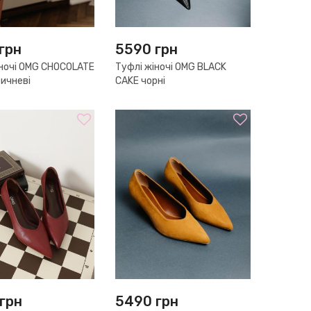
грн
5590
грн
іночі OMG CHOCOLATE
Туфлі жіночі OMG BLACK
ичневі
CAKE чорні
грн
5490
грн