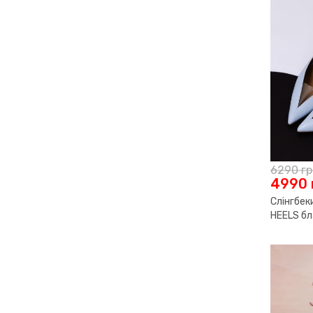
6290
г
4990
Слінгбек
HEELS бл