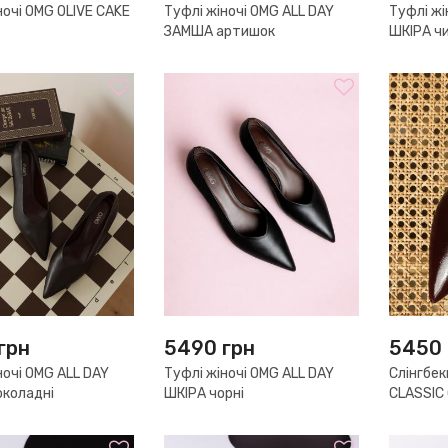
ночі OMG OLIVE CAKE
Туфлі жіночі OMG ALL DAY
Туфлі жі
ЗАМША артишок
ШКІРА чи
грн
5490
грн
5450
ночі OMG ALL DAY
Туфлі жіночі OMG ALL DAY
Слінгбек
околадні
ШКІРА чорні
CLASSIC 