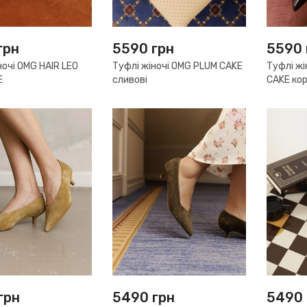
грн
5590
грн
5590
ночі OMG HAIR LEO
Туфлі жіночі OMG PLUM CAKE
Туфлі ж
E
сливові
CAKE кор
грн
5490
грн
5490