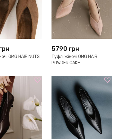
грн
5790
грн
ночі OMG HAIR NUTS
Туфлі жіночі OMG HAIR
POWDER CAKE