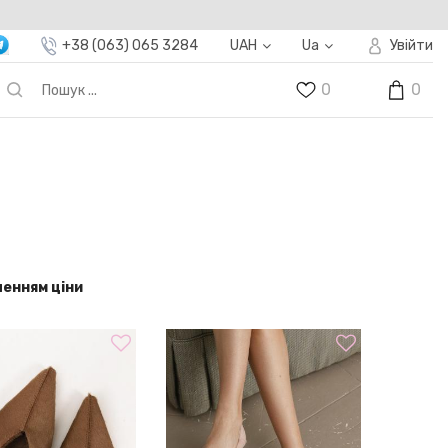
+38 (063) 065 3284
UAH
Ua
Увійти
0
0
енням ціни