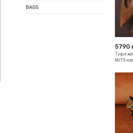
BAGS
5790
Туфлі жі
NUTS кор