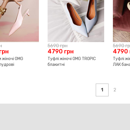
н
5690
грн
5690
г
грн
4790
грн
4790
и жіночі OMG
Туфлі жіночі OMG TROPIC
Туфлі жі
пудрові
блакитні
ЛАК бан
1
2