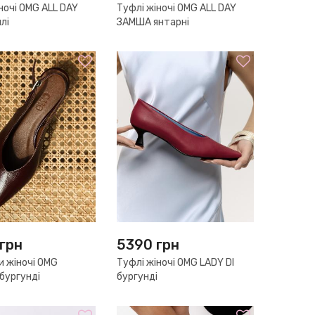
ночі OMG ALL DAY
Туфлі жіночі OMG ALL DAY
лі
ЗАМША янтарні
грн
5390
грн
и жіночі OMG
Туфлі жіночі OMG LADY DI
бургунді
бургунді