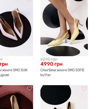
рн
6290
грн
грн
4990
грн
и жіночі OMG SUN
Слінгбеки жіночі OMG SOFIE
удрові
butter