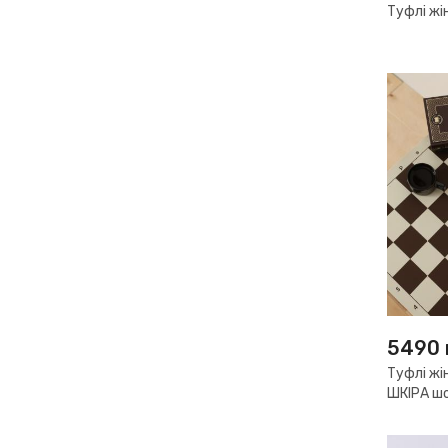
Туфлі жі
5490
Туфлі жі
ШКІРА ш