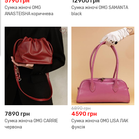
5790
грн
12900
грн
Сумка жіночі OMG
Сумка жіночі OMG SAMANTA
ANASTEISHA коричнева
black
6890
грн
7890
грн
4590
грн
Сумка жіноча OMG CARRIE
Сумка жіноча OMG LISA ЛАК
червона
фуксія