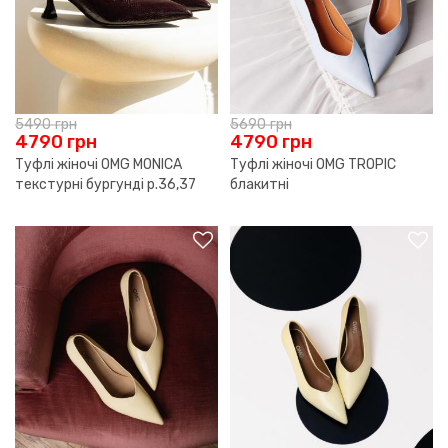
5490
грн
5690
грн
4790
грн
4790
грн
Туфлі жіночі OMG MONICA
Туфлі жіночі OMG TROPIC
текстурні бургунді р.36,37
блакитні