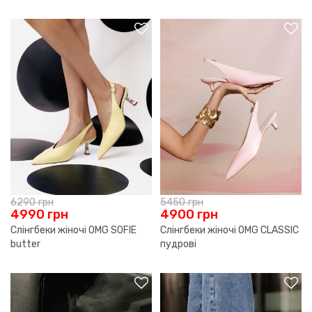
6290
грн
5450
грн
4990
грн
4900
грн
Слінгбеки жіночі OMG SOFIE
Слінгбеки жіночі OMG CLASSIC
butter
пудрові