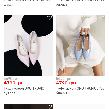
фуксія
papaya
5690
грн
5690
грн
4790
грн
4790
грн
Туфлі жіночі OMG TROPIC
Туфлі жіночі OMG TROPIC ЛАК
пудрові
блакитні