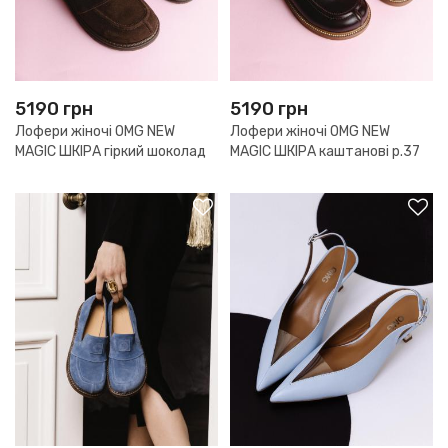
5190
грн
5190
грн
Лофери жіночі OMG NEW
Лофери жіночі OMG NEW
MAGIC ШКІРА гіркий шоколад
MAGIC ШКІРА каштанові р.37
р.40