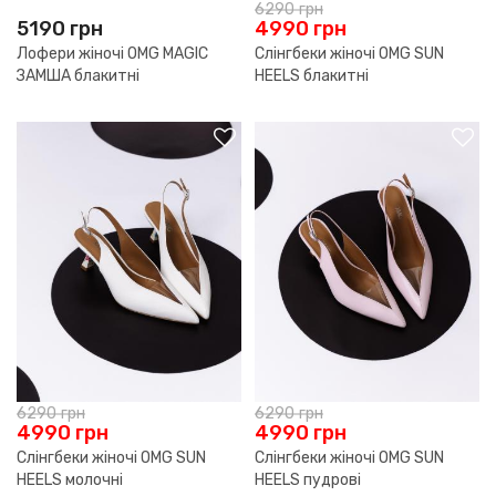
6290
грн
5190
грн
4990
грн
Лофери жіночі OMG MAGIC
Слінгбеки жіночі OMG SUN
ЗАМША блакитні
HEELS блакитні
6290
грн
6290
грн
4990
грн
4990
грн
Слінгбеки жіночі OMG SUN
Слінгбеки жіночі OMG SUN
HEELS молочні
HEELS пудрові