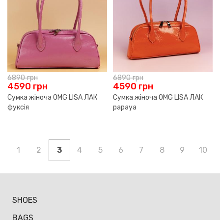
6890
грн
6890
грн
4590
грн
4590
грн
Сумка жіноча OMG LISA ЛАК
Сумка жіноча OMG LISA ЛАК
фуксія
papaya
1
2
3
4
5
6
7
8
9
10
SHOES
BAGS