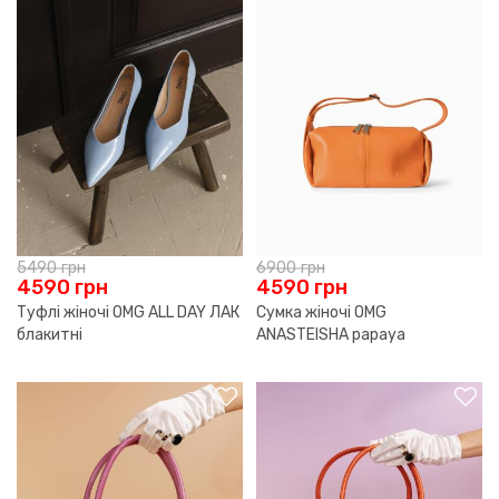
5490
грн
6900
грн
4590
грн
4590
грн
Туфлі жіночі OMG ALL DAY ЛАК
Сумка жіночі OMG
блакитні
ANASTEISHA papaya